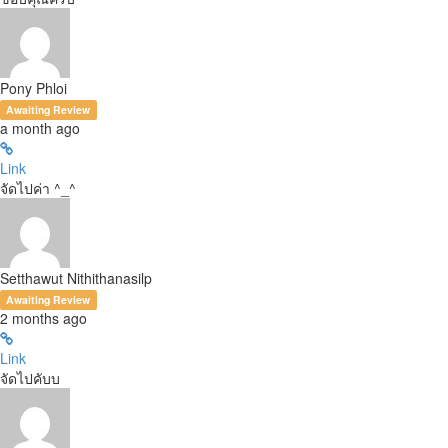
Pony Phloi
Awaiting Review
a month ago
Link
จัดไปค่า ^_^
Setthawut Nithithanasilp
Awaiting Review
2 months ago
Link
จัดไปคับบ