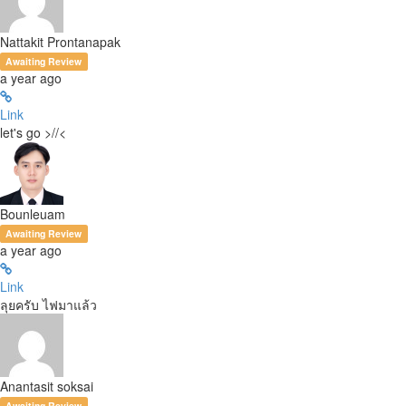
Nattakit Prontanapak
Awaiting Review
a year ago
Link
let's go >//<
Bounleuam
Awaiting Review
a year ago
Link
ลุยครับ ไฟมาแล้ว
Anantasit soksai
Awaiting Review