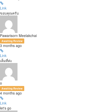
Link
ขอบคุณครับ
Pawarisorn Meelakchai
Awaiting Review
3 months ago
Link
เต็มที่ค่ะ
o
Awaiting Review
4 months ago
Link
let's go