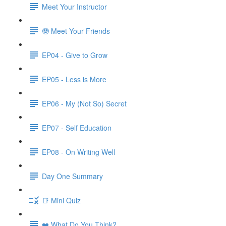
Meet Your Instructor
🤓 Meet Your Friends
EP04 - Give to Grow
EP05 - Less is More
EP06 - My (Not So) Secret
EP07 - Self Education
EP08 - On Writing Well
Day One Summary
📑 Mini Quiz
❤️ What Do You Think?